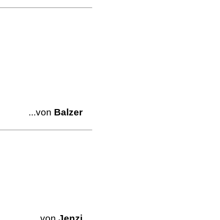
...von
Balzer
...von
Jenzi